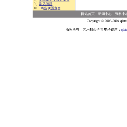
9、
常见问题
10、
商业联盟宣言
网站首页
新闻中心
资料中
Copyright © 2003-2004 qlsta
版权所有：其乐邮币卡网 电子信箱：
qls