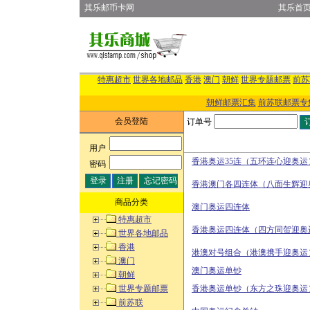
其乐邮币卡网
其乐首
特惠超市
世界各地邮品
香港
澳门
朝鲜
世界专题邮票
前苏
朝鲜邮票汇集
前苏联邮票专
会员登陆
订单号
用户
:
香港奥运35连（五环连心迎奥运
密码
:
香港澳门各四连体（八面生辉迎
商品分类
澳门奥运四连体
特惠超市
香港奥运四连体（四方同贺迎奥
世界各地邮品
香港
港澳对号组合（港澳携手迎奥运
澳门
澳门奥运单钞
朝鲜
世界专题邮票
香港奥运单钞（东方之珠迎奥运
前苏联