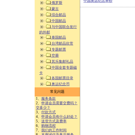
中国奥运纪念单钞
俄罗斯
蒙古
综合邮品
中国邮品
与中国联合发行
的外邮
泰国邮品
台湾邮品欣赏
专题邮票
空册
其乐集邮礼品
中国全套专题磁
卡
各国邮票目录
奥运纪念币
常见问题
1、
服务条款
2、
申请会员需要交费吗？
交多少？
3、
付款方式
4、
申请会员有什么好处？
5、
送货方式及费率
6、
购物流程
7、
我们的工作时间
8、
本廊诚信及售后服务