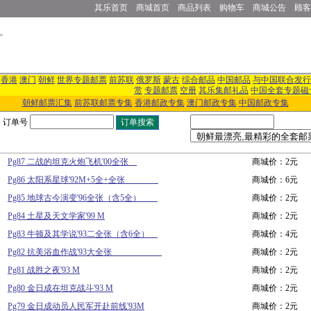
其乐首页
商城首页
商品列表
购物车
商城公告
顾客
香港
澳门
朝鲜
世界专题邮票
前苏联
俄罗斯
蒙古
综合邮品
中国邮品
与中国联合发行
赏
专题邮票
空册
其乐集邮礼品
中国全套专题磁
朝鲜邮票汇集
前苏联邮票专集
香港邮政专集
澳门邮政专集
中国邮政专集
订单号
Pg87 二战的坦克火炮飞机'00全张
商城价：2元
Pg86 太阳系星球'92M+5全+全张
商城价：6元
Pg85 地球古今演变'96全张（含5全）
商城价：2元
Pg84 土星及天文学家'99 M
商城价：2元
Pg83 牛顿及其学说'93二全张（含6全）
商城价：4元
Pg82 抗美浴血作战'93大全张
商城价：2元
Pg81 战胜之夜'93 M
商城价：2元
Pg80 金日成在坦克战斗'93 M
商城价：2元
Pg79 金日成动员人民军开赴前线'93M
商城价：2元