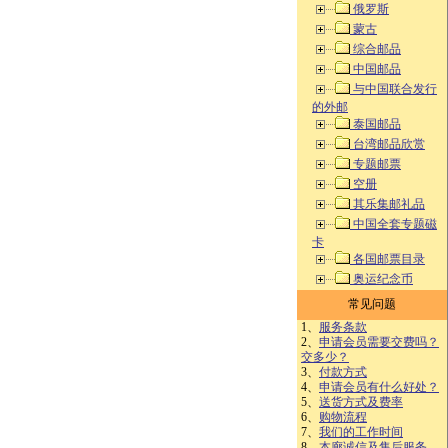
俄罗斯
蒙古
综合邮品
中国邮品
与中国联合发行
的外邮
泰国邮品
台湾邮品欣赏
专题邮票
空册
其乐集邮礼品
中国全套专题磁
卡
各国邮票目录
奥运纪念币
常见问题
1、
服务条款
2、
申请会员需要交费吗？
交多少？
3、
付款方式
4、
申请会员有什么好处？
5、
送货方式及费率
6、
购物流程
7、
我们的工作时间
8、
本廊诚信及售后服务