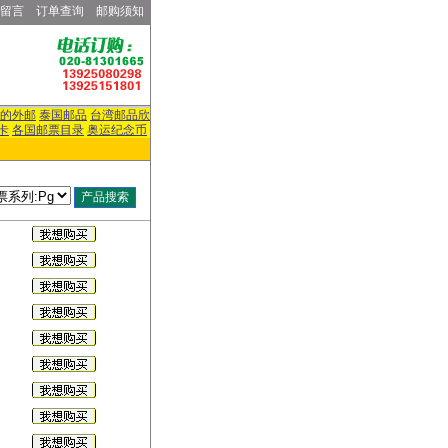
留言
订单查询
邮购须知
的外邮
泰国邮品
台湾邮品欣
卡
各国邮票目录
奥运纪念币