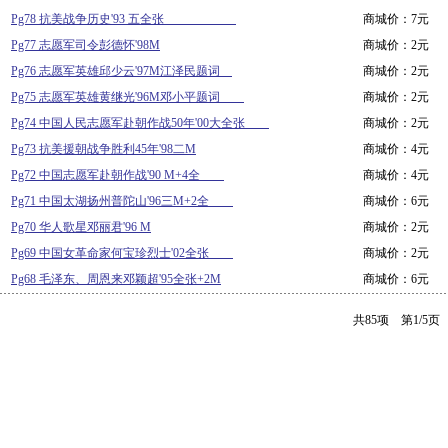
Pg78 抗美战争历史'93 五全张
商城价：7元
Pg77 志愿军司令彭德怀'98M
商城价：2元
Pg76 志愿军英雄邱少云'97M江泽民题词
商城价：2元
Pg75 志愿军英雄黄继光'96M邓小平题词
商城价：2元
Pg74 中国人民志愿军赴朝作战50年'00大全张
商城价：2元
Pg73 抗美援朝战争胜利45年'98二M
商城价：4元
Pg72 中国志愿军赴朝作战'90 M+4全
商城价：4元
Pg71 中国太湖扬州普陀山'96三M+2全
商城价：6元
Pg70 华人歌星邓丽君'96 M
商城价：2元
Pg69 中国女革命家何宝珍烈士'02全张
商城价：2元
Pg68 毛泽东、周恩来邓颖超'95全张+2M
商城价：6元
共85项 第1/5