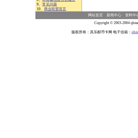
9、
常见问题
10、
商业联盟宣言
网站首页
新闻中心
资料中
Copyright © 2003-2004 qlsta
版权所有：其乐邮币卡网 电子信箱：
qls