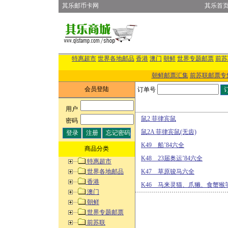
其乐邮币卡网
其乐首
特惠超市
世界各地邮品
香港
澳门
朝鲜
世界专题邮票
前苏
朝鲜邮票汇集
前苏联邮票专
会员登陆
订单号
用户
:
鼠2 菲律宾鼠
密码
:
鼠2A 菲律宾鼠(无齿)
K49 船’84六全
商品分类
K48 23届奥运’84六全
特惠超市
世界各地邮品
K47 草原骏马六全
香港
K46 马来灵猫、爪獭、食蟹猴等
澳门
朝鲜
世界专题邮票
前苏联