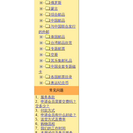
俄罗斯
蒙古
综合邮品
中国邮品
与中国联合发行
的外邮
泰国邮品
台湾邮品欣赏
专题邮票
空册
其乐集邮礼品
中国全套专题磁
卡
各国邮票目录
奥运纪念币
常见问题
1、
服务条款
2、
申请会员需要交费吗？
交多少？
3、
付款方式
4、
申请会员有什么好处？
5、
送货方式及费率
6、
购物流程
7、
我们的工作时间
8、
本廊诚信及售后服务