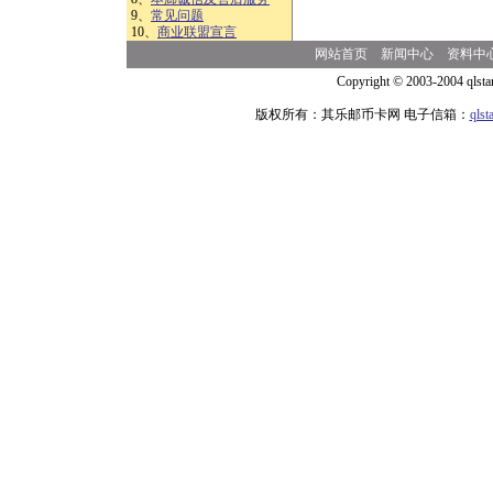
9、
常见问题
10、
商业联盟宣言
网站首页
新闻中心
资料中
Copyright © 2003-2004 qlsta
版权所有：其乐邮币卡网 电子信箱：
qls