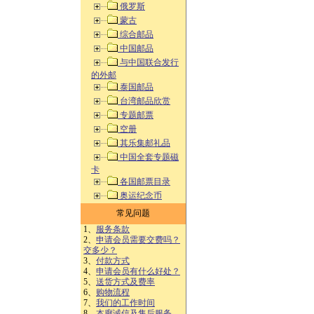
俄罗斯
蒙古
综合邮品
中国邮品
与中国联合发行
的外邮
泰国邮品
台湾邮品欣赏
专题邮票
空册
其乐集邮礼品
中国全套专题磁
卡
各国邮票目录
奥运纪念币
常见问题
1、
服务条款
2、
申请会员需要交费吗？
交多少？
3、
付款方式
4、
申请会员有什么好处？
5、
送货方式及费率
6、
购物流程
7、
我们的工作时间
8、
本廊诚信及售后服务