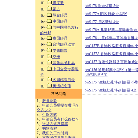
俄罗斯
港S178 香港灯塔 5全
蒙古
港S177A 旧区新貌 小型张
综合邮品
中国邮品
港S177 旧区新貌 4全
与中国联合发行
港S176A 儿童邮票—童眸看香港
的外邮
港S176 儿童邮票—童眸看香港 
泰国邮品
台湾邮品欣赏
港C157B 香港铁路服务百周年 
专题邮票
港C157A 香港铁路服务百周年 
空册
港C157 香港铁路服务百周年 6全
其乐集邮礼品
中国全套专题磁
港C156 通用邮票小型张（第一
卡
贝尔物理学奖
各国邮票目录
港S175 “生机处处”特别邮票 小
奥运纪念币
港S175 “生机处处”特别邮票 4全
常见问题
1、
服务条款
2、
申请会员需要交费吗？
交多少？
3、
付款方式
4、
申请会员有什么好处？
5、
送货方式及费率
6、
购物流程
7、
我们的工作时间
8、
本廊诚信及售后服务