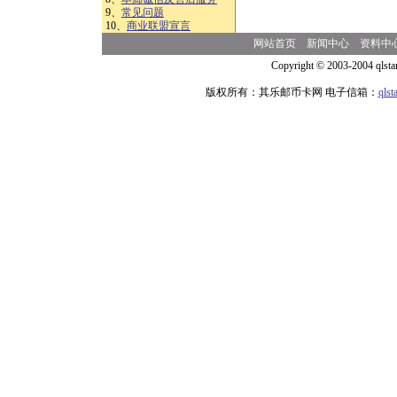
9、
常见问题
10、
商业联盟宣言
网站首页
新闻中心
资料中
Copyright © 2003-2004 qlsta
版权所有：其乐邮币卡网 电子信箱：
qls