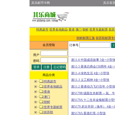
其乐邮币卡网
其乐首
特惠超市
世界各地邮品
香港
澳门
朝鲜
世界专题邮票
前苏
朝鲜邮票汇集
前苏联邮票专
会员登陆
订单号
用户
:
港11-6 中国成语故事 5全+小型
密码
:
港11-5 香港总商会150周年 4全
港11-4 绿色生活 4全+小型张
商品分类
港11-3 义工精神 4全+小型张
特惠超市
世界各地邮品
港11-2 香港动力飞行百年 小型
香港
港S179B 绒面生肖邮票 ─ 鼠
澳门
港S179A 十二生肖金银邮票小型
朝鲜
港S179 岁次辛卯（兔年） 4全
世界专题邮票
前苏联
港S178A 香港灯塔 小型张