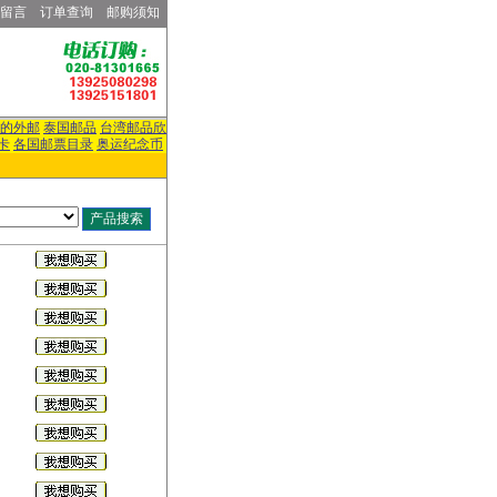
留言
订单查询
邮购须知
的外邮
泰国邮品
台湾邮品欣
卡
各国邮票目录
奥运纪念币