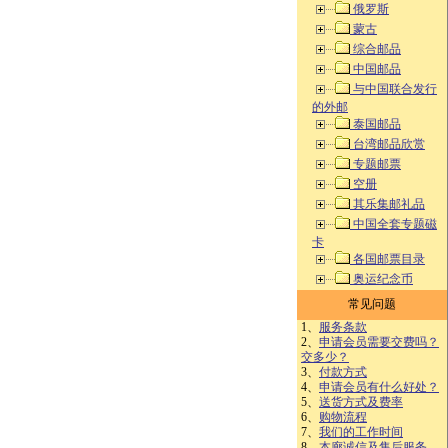
俄罗斯
蒙古
综合邮品
中国邮品
与中国联合发行
的外邮
泰国邮品
台湾邮品欣赏
专题邮票
空册
其乐集邮礼品
中国全套专题磁
卡
各国邮票目录
奥运纪念币
常见问题
1、
服务条款
2、
申请会员需要交费吗？
交多少？
3、
付款方式
4、
申请会员有什么好处？
5、
送货方式及费率
6、
购物流程
7、
我们的工作时间
8、
本廊诚信及售后服务