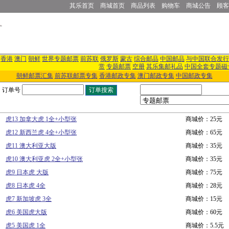
其乐首页
商城首页
商品列表
购物车
商城公告
顾客
香港
澳门
朝鲜
世界专题邮票
前苏联
俄罗斯
蒙古
综合邮品
中国邮品
与中国联合发行
赏
专题邮票
空册
其乐集邮礼品
中国全套专题磁
朝鲜邮票汇集
前苏联邮票专集
香港邮政专集
澳门邮政专集
中国邮政专集
订单号
虎13 加拿大虎 1全+小型张
商城价：25元
虎12 新西兰虎 4全+小型张
商城价：65元
虎11 澳大利亚大版
商城价：35元
虎10 澳大利亚虎 2全+小型张
商城价：35元
虎9 日本虎 大版
商城价：75元
虎8 日本虎 4全
商城价：28元
虎7 新加坡虎 3全
商城价：15元
虎6 美国虎大版
商城价：60元
虎5 美国虎 1全
商城价：5.5元