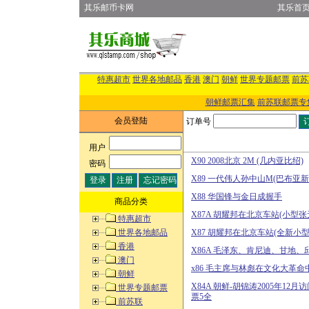
其乐邮币卡网
其乐首
特惠超市
世界各地邮品
香港
澳门
朝鲜
世界专题邮票
前苏
朝鲜邮票汇集
前苏联邮票专
会员登陆
订单号
用户
:
X90 2008北京 2M (几内亚比绍)
密码
:
X89 一代伟人孙中山M(巴布亚新
X88 华国锋与金日成握手
商品分类
X87A 胡耀邦在北京车站(小型张
特惠超市
世界各地邮品
X87 胡耀邦在北京车站(全新小
香港
X86A 毛泽东、肯尼迪、甘地
澳门
x86 毛主席与林彪在文化大革命
朝鲜
X84A 朝鲜-胡锦涛2005年1
世界专题邮票
票5全
前苏联