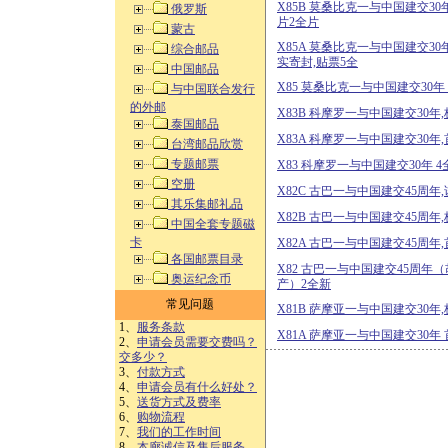
X85B 莫桑比克一与中国建交30
俄罗斯
片2全片
蒙古
X85A 莫桑比克一与中国建交30
综合邮品
实寄封,贴票5全
中国邮品
X85 莫桑比克一与中国建交30年
与中国联合发行
的外邮
X83B 科摩罗一与中国建交30年
泰国邮品
X83A 科摩罗一与中国建交30年
台湾邮品欣赏
专题邮票
X83 科摩罗一与中国建交30年 4
空册
X82C 古巴一与中国建交45周年
其乐集邮礼品
X82B 古巴一与中国建交45周年
中国全套专题磁
卡
X82A 古巴一与中国建交45周年
各国邮票目录
X82 古巴一与中国建交45周
奥运纪念币
产）2全新
常见问题
X81B 萨摩亚一与中国建交30年,
1、
服务条款
X81A 萨摩亚一与中国建交30年
2、
申请会员需要交费吗？
交多少？
3、
付款方式
4、
申请会员有什么好处？
5、
送货方式及费率
6、
购物流程
7、
我们的工作时间
8、
本廊诚信及售后服务