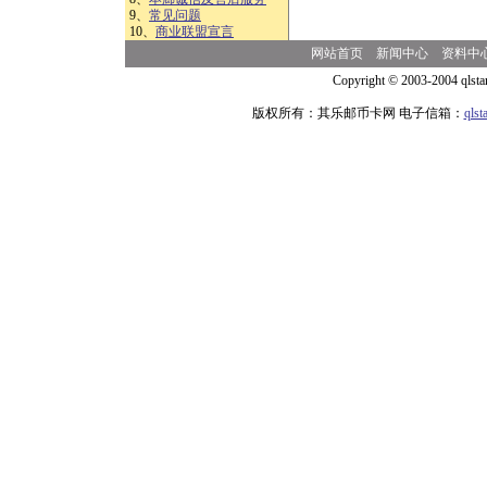
9、
常见问题
10、
商业联盟宣言
网站首页
新闻中心
资料中
Copyright © 2003-2004 qlsta
版权所有：其乐邮币卡网 电子信箱：
qls