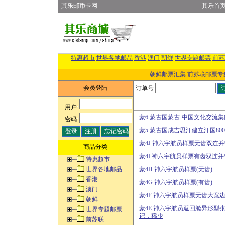
其乐邮币卡网
其乐首
特惠超市
世界各地邮品
香港
澳门
朝鲜
世界专题邮票
前苏
朝鲜邮票汇集
前苏联邮票专
会员登陆
订单号
用户
:
蒙6 蒙古国蒙古-中国文化交流集
密码
:
蒙5 蒙古国成吉思汗建立汗国80
蒙4J 神六宇航员样票无齿双连
商品分类
蒙4I 神六宇航员样票有齿双连
特惠超市
世界各地邮品
蒙4H 神六宇航员样票(无齿)
香港
蒙4G 神六宇航员样票(有齿)
澳门
蒙4F 神六宇航员样票无齿大宽
朝鲜
蒙4E 神六宇航员返回舱异形型
世界专题邮票
记，稀少
前苏联