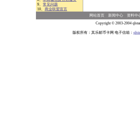
9、
常见问题
10、
商业联盟宣言
网站首页
新闻中心
资料中
Copyright © 2003-2004 qlsta
版权所有：其乐邮币卡网 电子信箱：
qls