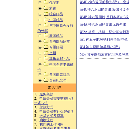
蒙4D 神六返回舱异形型张一套
俄罗斯
蒙古
蒙4C神六返回舱异形,极限片２
综合邮品
蒙4B 神六返回舱,首日实寄封2枚
中国邮品
蒙4A 神六返回舱异形无齿型张
与中国联合发行
的外邮
蒙2A 坦克、战机、纪念碑全新
泰国邮品
蒙1 神五宇航员杨利伟全新型张.
台湾邮品欣赏
蒙4 神六返回舱异形小型张
专题邮票
空册
M57 苏军解放蒙古的坦克及乌兰
其乐集邮礼品
中国全套专题磁
卡
各国邮票目录
奥运纪念币
常见问题
1、
服务条款
2、
申请会员需要交费吗？
交多少？
3、
付款方式
4、
申请会员有什么好处？
5、
送货方式及费率
6、
购物流程
7、
我们的工作时间
8、
本廊诚信及售后服务