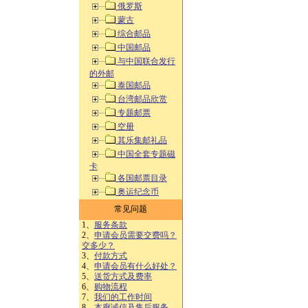
俄罗斯
蒙古
综合邮品
中国邮品
与中国联合发行
的外邮
泰国邮品
台湾邮品欣赏
专题邮票
空册
其乐集邮礼品
中国全套专题磁
卡
各国邮票目录
奥运纪念币
常见问题
1、
服务条款
2、
申请会员需要交费吗？
交多少？
3、
付款方式
4、
申请会员有什么好处？
5、
送货方式及费率
6、
购物流程
7、
我们的工作时间
8、
本廊诚信及售后服务