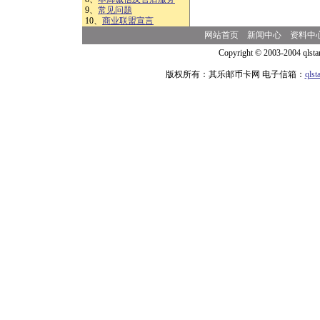
9、
常见问题
10、
商业联盟宣言
网站首页
新闻中心
资料中
Copyright © 2003-2004 qlsta
版权所有：其乐邮币卡网 电子信箱：
qls