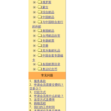
俄罗斯
蒙古
综合邮品
中国邮品
与中国联合发行
的外邮
泰国邮品
台湾邮品欣赏
专题邮票
空册
其乐集邮礼品
中国全套专题磁
卡
各国邮票目录
奥运纪念币
常见问题
1、
服务条款
2、
申请会员需要交费吗？
交多少？
3、
付款方式
4、
申请会员有什么好处？
5、
送货方式及费率
6、
购物流程
7、
我们的工作时间
8、
本廊诚信及售后服务