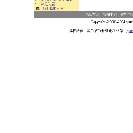
9、
常见问题
10、
商业联盟宣言
网站首页
新闻中心
资料中
Copyright © 2003-2004 qlsta
版权所有：其乐邮币卡网 电子信箱：
qls