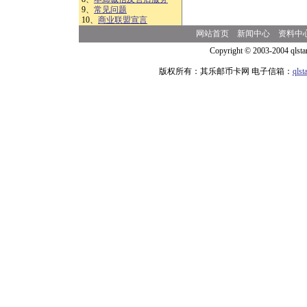
9、
常见问题
10、
商业联盟宣言
网站首页
新闻中心
资料中
Copyright © 2003-2004 qlsta
版权所有：其乐邮币卡网 电子信箱：
qls