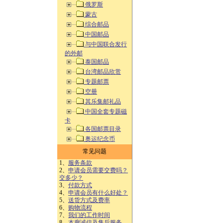
俄罗斯
蒙古
综合邮品
中国邮品
与中国联合发行
的外邮
泰国邮品
台湾邮品欣赏
专题邮票
空册
其乐集邮礼品
中国全套专题磁
卡
各国邮票目录
奥运纪念币
常见问题
1、
服务条款
2、
申请会员需要交费吗？
交多少？
3、
付款方式
4、
申请会员有什么好处？
5、
送货方式及费率
6、
购物流程
7、
我们的工作时间
8、
本廊诚信及售后服务