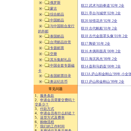
俄罗斯
联22 武术与跆拳道’02年 2全
蒙古
联21 亭台与城堡’02年 2全
综合邮品
中国邮品
联20 珍惜花卉’02年 2全
与中国联合发行
联19 古代帆船’01年 2全
的外邮
联18 古代金面罩头像’01年 2全
泰国邮品
台湾邮品欣赏
联17 陶瓷’01年 2全
专题邮票
联16 木偶和面具’00年 2全
空册
联15 海滨风光’00年 2全
其乐集邮礼品
中国全套专题磁
联14 壶和马奶壶’00年 2全
卡
联13A 庐山和金刚山’99年 小全
各国邮票目录
奥运纪念币
联13 庐山和金刚山’99年 2全
常见问题
1、
服务条款
2、
申请会员需要交费吗？
交多少？
3、
付款方式
4、
申请会员有什么好处？
5、
送货方式及费率
6、
购物流程
7、
我们的工作时间
8、
本廊诚信及售后服务