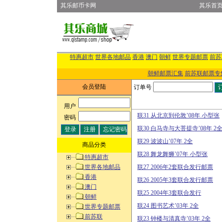
其乐邮币卡网
其乐首
特惠超市
世界各地邮品
香港
澳门
朝鲜
世界专题邮票
前苏
朝鲜邮票汇集
前苏联邮票专
会员登陆
订单号
用户
:
联31 从北京到伦敦’08年 小型张
密码
:
联30 白马寺与大菩提寺’08年 2
联29 波波山’07年 2全
商品分类
联28 舞龙舞狮’07年 小型张
特惠超市
世界各地邮品
联27 2006年2套联合发行邮票
香港
联26 2005年3套联合发行邮票
澳门
联25 2004年3套联合发行
朝鲜
联24 图书艺术’03年 2全
世界专题邮票
前苏联
联23 钟楼与清真寺’03年 2全