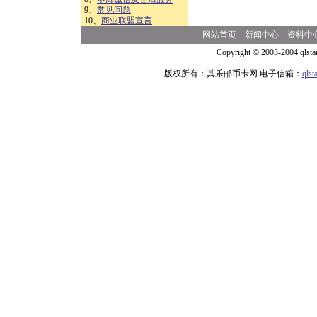
9、
常见问题
10、
商业联盟宣言
网站首页
新闻中心
资料中
Copyright © 2003-2004 qlsta
版权所有：其乐邮币卡网 电子信箱：
qls