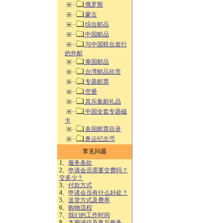
俄罗斯
蒙古
综合邮品
中国邮品
与中国联合发行
的外邮
泰国邮品
台湾邮品欣赏
专题邮票
空册
其乐集邮礼品
中国全套专题磁
卡
各国邮票目录
奥运纪念币
常见问题
1、
服务条款
2、
申请会员需要交费吗？
交多少？
3、
付款方式
4、
申请会员有什么好处？
5、
送货方式及费率
6、
购物流程
7、
我们的工作时间
8、
本廊诚信及售后服务