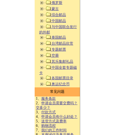
俄罗斯
蒙古
综合邮品
中国邮品
与中国联合发行
的外邮
泰国邮品
台湾邮品欣赏
专题邮票
空册
其乐集邮礼品
中国全套专题磁
卡
各国邮票目录
奥运纪念币
常见问题
1、
服务条款
2、
申请会员需要交费吗？
交多少？
3、
付款方式
4、
申请会员有什么好处？
5、
送货方式及费率
6、
购物流程
7、
我们的工作时间
8、
本廊诚信及售后服务