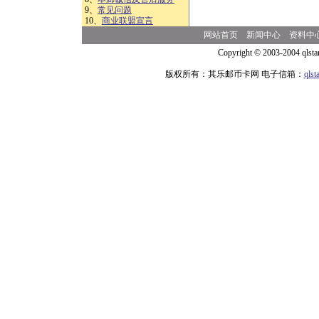
9、
常见问题
10、
商业联盟宣言
网站首页
新闻中心
资料中
Copyright © 2003-2004 qlsta
版权所有：其乐邮币卡网 电子信箱：
qls