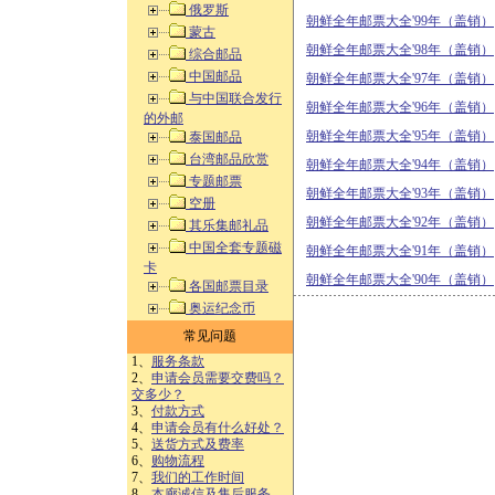
俄罗斯
朝鲜全年邮票大全'99年（盖销）
蒙古
朝鲜全年邮票大全'98年（盖销）
综合邮品
中国邮品
朝鲜全年邮票大全'97年（盖销）
与中国联合发行
朝鲜全年邮票大全'96年（盖销）
的外邮
朝鲜全年邮票大全'95年（盖销）
泰国邮品
台湾邮品欣赏
朝鲜全年邮票大全'94年（盖销）
专题邮票
朝鲜全年邮票大全'93年（盖销）
空册
朝鲜全年邮票大全'92年（盖销）
其乐集邮礼品
中国全套专题磁
朝鲜全年邮票大全'91年（盖销）
卡
朝鲜全年邮票大全'90年（盖销）
各国邮票目录
奥运纪念币
常见问题
1、
服务条款
2、
申请会员需要交费吗？
交多少？
3、
付款方式
4、
申请会员有什么好处？
5、
送货方式及费率
6、
购物流程
7、
我们的工作时间
8、
本廊诚信及售后服务