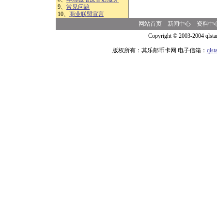
9、
常见问题
10、
商业联盟宣言
网站首页
新闻中心
资料中
Copyright © 2003-2004 qlsta
版权所有：其乐邮币卡网 电子信箱：
qls