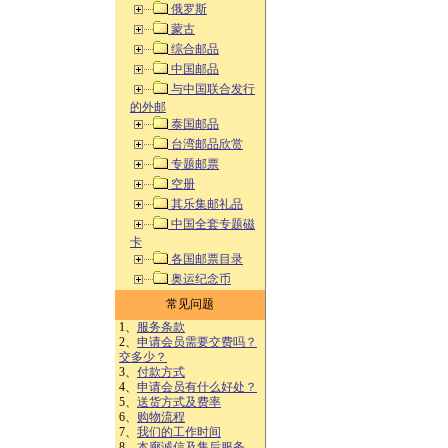
俄罗斯
蒙古
综合邮品
中国邮品
与中国联合发行
的外邮
泰国邮品
台湾邮品欣赏
专题邮票
空册
其乐集邮礼品
中国全套专题磁
卡
各国邮票目录
奥运纪念币
常见问题
1、
服务条款
2、
申请会员需要交费吗？
交多少？
3、
付款方式
4、
申请会员有什么好处？
5、
送货方式及费率
6、
购物流程
7、
我们的工作时间
8、
本廊诚信及售后服务