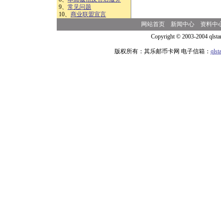
9、
常见问题
10、
商业联盟宣言
网站首页
新闻中心
资料中
Copyright © 2003-2004 qlsta
版权所有：其乐邮币卡网 电子信箱：
qls