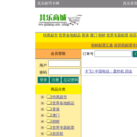
其乐邮币卡网
其乐首
特惠超市
世界各地邮品
香港
澳门
朝鲜
世界专题邮票
前苏
朝鲜邮票汇集
前苏联邮票专
会员登陆
订单号
用户
:
卡飞1 中国电信：轰炸机 四全
密码
:
商品分类
特惠超市
世界各地邮品
香港
澳门
朝鲜
世界专题邮票
前苏联