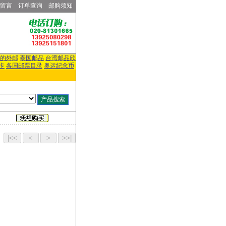
留言
订单查询
邮购须知
的外邮
泰国邮品
台湾邮品欣
卡
各国邮票目录
奥运纪念币
页