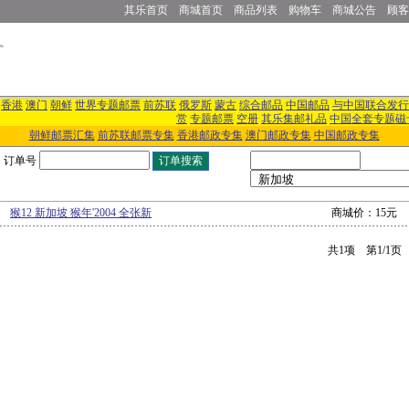
其乐首页
商城首页
商品列表
购物车
商城公告
顾客
香港
澳门
朝鲜
世界专题邮票
前苏联
俄罗斯
蒙古
综合邮品
中国邮品
与中国联合发行
赏
专题邮票
空册
其乐集邮礼品
中国全套专题磁
朝鲜邮票汇集
前苏联邮票专集
香港邮政专集
澳门邮政专集
中国邮政专集
订单号
猴12 新加坡 猴年'2004 全张新
商城价：15元
共1项 第1/1