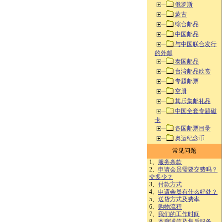
俄罗斯
蒙古
综合邮品
中国邮品
与中国联合发行
的外邮
泰国邮品
台湾邮品欣赏
专题邮票
空册
其乐集邮礼品
中国全套专题磁
卡
各国邮票目录
奥运纪念币
常见问题
1、
服务条款
2、
申请会员需要交费吗？
交多少？
3、
付款方式
4、
申请会员有什么好处？
5、
送货方式及费率
6、
购物流程
7、
我们的工作时间
8、
本廊诚信及售后服务