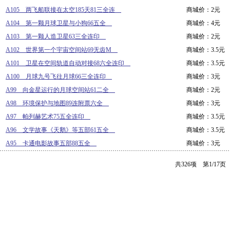
A105 两飞船联接在太空185天81三全连
商城价：2元
A104 第一颗月球卫星与小狗66五全
商城价：4元
A103 第一颗人造卫星63三全连印
商城价：2元
A102 世界第一个宇宙空间站69无齿M
商城价：3.5元
A101 卫星在空间轨道自动对接68六全连印
商城价：3.5元
A100 月球九号飞往月球66三全连印
商城价：3元
A99 向金星运行的月球空间站61二全
商城价：2元
A98 环境保护与地图89连附票六全
商城价：3元
A97 帕列赫艺术75五全连印
商城价：3.5元
A96 文学故事《天鹅》等五部61五全
商城价：3.5元
A95 卡通电影故事五部88五全
商城价：3元
共326项 第1/17