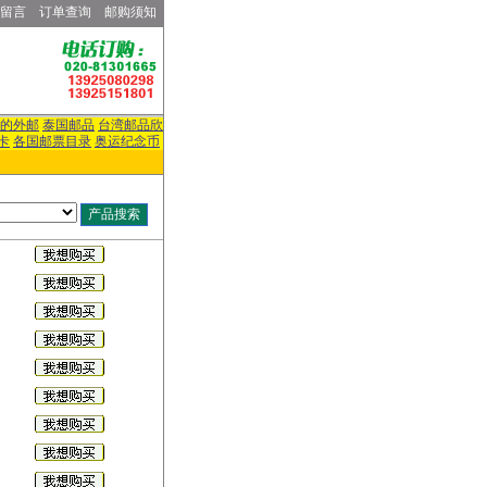
留言
订单查询
邮购须知
的外邮
泰国邮品
台湾邮品欣
卡
各国邮票目录
奥运纪念币