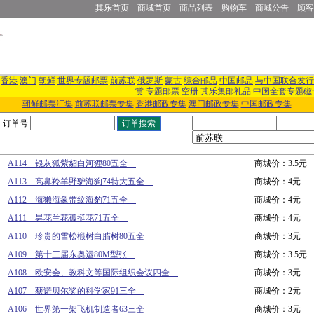
其乐首页
商城首页
商品列表
购物车
商城公告
顾客
香港
澳门
朝鲜
世界专题邮票
前苏联
俄罗斯
蒙古
综合邮品
中国邮品
与中国联合发行
赏
专题邮票
空册
其乐集邮礼品
中国全套专题磁
朝鲜邮票汇集
前苏联邮票专集
香港邮政专集
澳门邮政专集
中国邮政专集
订单号
A114 银灰狐紫貂白河狸80五全
商城价：3.5元
A113 高鼻羚羊野驴海狗74特大五全
商城价：4元
A112 海獭海象带纹海豹71五全
商城价：4元
A111 昙花兰花孤挺花71五全
商城价：4元
A110 珍贵的雪松椴树白腊树80五全
商城价：3元
A109 第十三届东奥运80M型张
商城价：3.5元
A108 欧安会、教科文等国际组织会议四全
商城价：3元
A107 获诺贝尔奖的科学家91三全
商城价：2元
A106 世界第一架飞机制造者63三全
商城价：3元