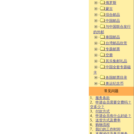
俄罗斯
蒙古
综合邮品
中国邮品
与中国联合发行
的外邮
泰国邮品
台湾邮品欣赏
专题邮票
空册
其乐集邮礼品
中国全套专题磁
卡
各国邮票目录
奥运纪念币
常见问题
1、
服务条款
2、
申请会员需要交费吗？
交多少？
3、
付款方式
4、
申请会员有什么好处？
5、
送货方式及费率
6、
购物流程
7、
我们的工作时间
8、
本廊诚信及售后服务