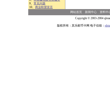
9、
常见问题
10、
商业联盟宣言
网站首页
新闻中心
资料中
Copyright © 2003-2004 qlsta
版权所有：其乐邮币卡网 电子信箱：
qls