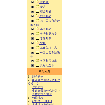
俄罗斯
蒙古
综合邮品
中国邮品
与中国联合发行
的外邮
泰国邮品
台湾邮品欣赏
专题邮票
空册
其乐集邮礼品
中国全套专题磁
卡
各国邮票目录
奥运纪念币
常见问题
1、
服务条款
2、
申请会员需要交费吗？
交多少？
3、
付款方式
4、
申请会员有什么好处？
5、
送货方式及费率
6、
购物流程
7、
我们的工作时间
8、
本廊诚信及售后服务