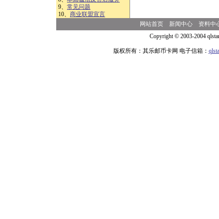
9、
常见问题
10、
商业联盟宣言
网站首页
新闻中心
资料中
Copyright © 2003-2004 qlsta
版权所有：其乐邮币卡网 电子信箱：
qls