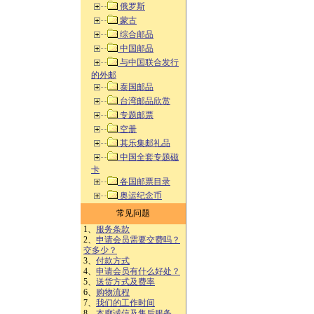
俄罗斯
蒙古
综合邮品
中国邮品
与中国联合发行
的外邮
泰国邮品
台湾邮品欣赏
专题邮票
空册
其乐集邮礼品
中国全套专题磁
卡
各国邮票目录
奥运纪念币
常见问题
1、
服务条款
2、
申请会员需要交费吗？
交多少？
3、
付款方式
4、
申请会员有什么好处？
5、
送货方式及费率
6、
购物流程
7、
我们的工作时间
8、
本廊诚信及售后服务