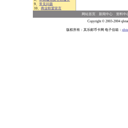
9、
常见问题
10、
商业联盟宣言
网站首页
新闻中心
资料中
Copyright © 2003-2004 qlsta
版权所有：其乐邮币卡网 电子信箱：
qls