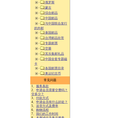
俄罗斯
蒙古
综合邮品
中国邮品
与中国联合发行
的外邮
泰国邮品
台湾邮品欣赏
专题邮票
空册
其乐集邮礼品
中国全套专题磁
卡
各国邮票目录
奥运纪念币
常见问题
1、
服务条款
2、
申请会员需要交费吗？
交多少？
3、
付款方式
4、
申请会员有什么好处？
5、
送货方式及费率
6、
购物流程
7、
我们的工作时间
8、
本廊诚信及售后服务