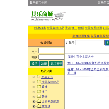
其乐邮币卡网
其乐首
特惠超市
世界各地邮品
香港
澳门
朝鲜
世界专题邮票
前苏
朝鲜邮票汇集
前苏联邮票专
会员登陆
订单号
用户
:
香港生肖小本票大全
密码
:
澳门1981-2010年全新纪特张票
香港1891－2010年全年全新
商品分类
册三册
特惠超市
世界各地邮品
香港
澳门
朝鲜
世界专题邮票
前苏联