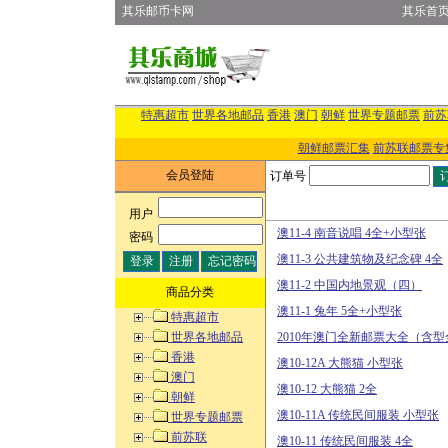
其乐邮币卡网
其乐首
特惠超市
世界各地邮品
香港
澳门
朝鲜
世界专题邮票
前苏
朝鲜邮票汇集
前苏联邮票专
会员登陆
订单号
用户
:
澳11-4 南音说唱 4全+小型张
密码
:
澳11-3 公共建筑物及纪念碑 4全
澳11-2 中国内地景观（四）
商品分类
澳11-1 兔年 5全+小型张
特惠超市
世界各地邮品
2010年澳门全新邮票大全（含
香港
澳10-12A 大熊猫 小型张
澳门
澳10-12 大熊猫 2全
朝鲜
澳10-11A 传统民间服装 小型张
世界专题邮票
前苏联
澳10-11 传统民间服装 4全