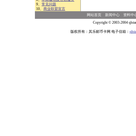
9、
常见问题
10、
商业联盟宣言
网站首页
新闻中心
资料中
Copyright © 2003-2004 qlsta
版权所有：其乐邮币卡网 电子信箱：
qls