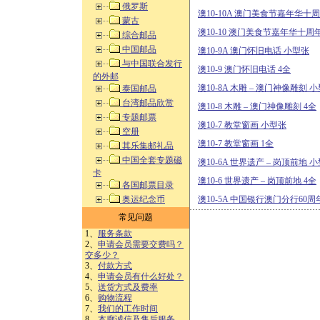
俄罗斯
澳10-10A 澳门美食节嘉年华十
蒙古
澳10-10 澳门美食节嘉年华十周年
综合邮品
中国邮品
澳10-9A 澳门怀旧电话 小型张
与中国联合发行
澳10-9 澳门怀旧电话 4全
的外邮
澳10-8A 木雕 – 澳门神像雕刻 
泰国邮品
台湾邮品欣赏
澳10-8 木雕 – 澳门神像雕刻 4全
专题邮票
澳10-7 教堂窗画 小型张
空册
澳10-7 教堂窗画 1全
其乐集邮礼品
中国全套专题磁
澳10-6A 世界遗产 – 岗顶前地 
卡
澳10-6 世界遗产 – 岗顶前地 4全
各国邮票目录
奥运纪念币
澳10-5A 中国银行澳门分行60周
常见问题
1、
服务条款
2、
申请会员需要交费吗？
交多少？
3、
付款方式
4、
申请会员有什么好处？
5、
送货方式及费率
6、
购物流程
7、
我们的工作时间
8、
本廊诚信及售后服务