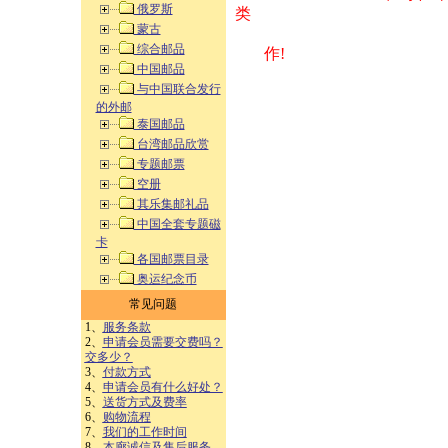
俄罗斯
类 方式告之
蒙古
综合邮品
作!
中国邮品
与中国联合发行
的外邮
泰国邮品
台湾邮品欣赏
专题邮票
空册
其乐集邮礼品
中国全套专题磁
卡
各国邮票目录
奥运纪念币
常见问题
1、
服务条款
2、
申请会员需要交费吗？
交多少？
3、
付款方式
4、
申请会员有什么好处？
5、
送货方式及费率
6、
购物流程
7、
我们的工作时间
8、
本廊诚信及售后服务