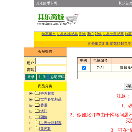
其乐邮币卡网
其乐首
特惠超市
世界各地邮品
香港
澳门
朝鲜
世界专题邮票
前苏
朝鲜邮票汇集
前苏联邮票专
会员登陆
购买
电脑编号
用户
:
7451
澳10-
密码
:
商品分类
特惠超市
注意：
世界各地邮品
1、改变商品数量
香港
澳门
2、假如此订单由
朝鲜
买的邮品的“商
世界专题邮票
前苏联
3、可在“