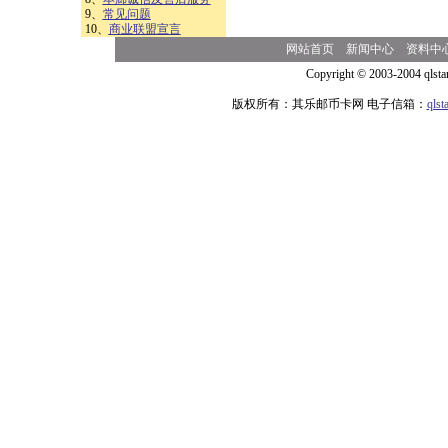
9、
常见问题
10、
商业联盟宣言
网站首页
新闻中心
资料中
Copyright © 2003-2004 qlsta
版权所有：其乐邮币卡网 电子信箱：
qls