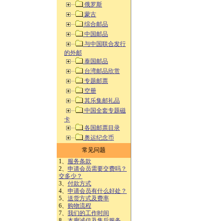
俄罗斯
蒙古
综合邮品
中国邮品
与中国联合发行
的外邮
泰国邮品
台湾邮品欣赏
专题邮票
空册
其乐集邮礼品
中国全套专题磁
卡
各国邮票目录
奥运纪念币
常见问题
1、
服务条款
2、
申请会员需要交费吗？
交多少？
3、
付款方式
4、
申请会员有什么好处？
5、
送货方式及费率
6、
购物流程
7、
我们的工作时间
8、
本廊诚信及售后服务