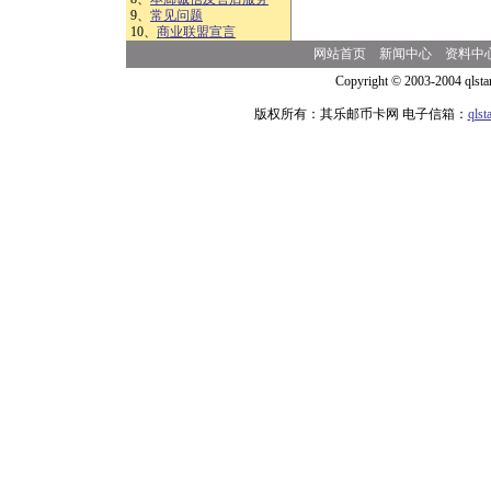
9、
常见问题
10、
商业联盟宣言
网站首页
新闻中心
资料中
Copyright © 2003-2004 qlsta
版权所有：其乐邮币卡网 电子信箱：
qls