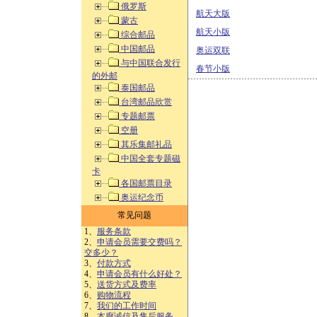
俄罗斯
航天大版
蒙古
航天小版
综合邮品
中国邮品
奥运双联
与中国联合发行
春节小版
的外邮
泰国邮品
台湾邮品欣赏
专题邮票
空册
其乐集邮礼品
中国全套专题磁
卡
各国邮票目录
奥运纪念币
常见问题
1、
服务条款
2、
申请会员需要交费吗？
交多少？
3、
付款方式
4、
申请会员有什么好处？
5、
送货方式及费率
6、
购物流程
7、
我们的工作时间
8、
本廊诚信及售后服务