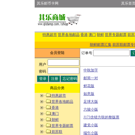
其乐邮币卡网
其乐首
特惠超市
世界各地邮品
香港
澳门
朝鲜
世界专题邮票
前苏
朝鲜邮票汇集
前苏联邮票专
会员登陆
订单号
用户
:
中秋加字
密码
:
邮简一对
鲜花版
商品分类
如意版
特惠超市
世界各地邮品
足球大版
香港
六骏小版
澳门
J173含错方联的整版票
朝鲜
建党小版
世界专题邮票
前苏联
端午小版