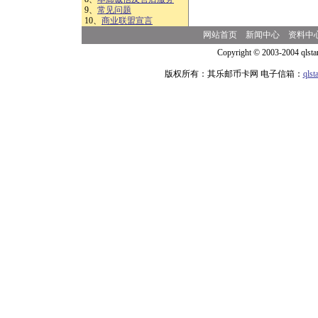
9、
常见问题
10、
商业联盟宣言
网站首页
新闻中心
资料中
Copyright © 2003-2004 qlsta
版权所有：其乐邮币卡网 电子信箱：
qls