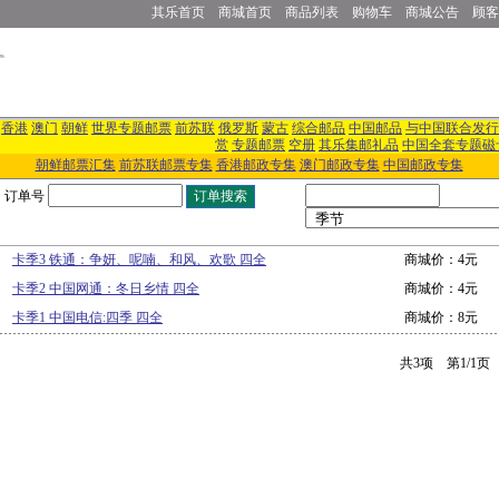
其乐首页
商城首页
商品列表
购物车
商城公告
顾客
香港
澳门
朝鲜
世界专题邮票
前苏联
俄罗斯
蒙古
综合邮品
中国邮品
与中国联合发行
赏
专题邮票
空册
其乐集邮礼品
中国全套专题磁
朝鲜邮票汇集
前苏联邮票专集
香港邮政专集
澳门邮政专集
中国邮政专集
订单号
卡季3 铁通：争妍、呢喃、和风、欢歌 四全
商城价：4元
卡季2 中国网通：冬日乡情 四全
商城价：4元
卡季1 中国电信:四季 四全
商城价：8元
共3项 第1/1