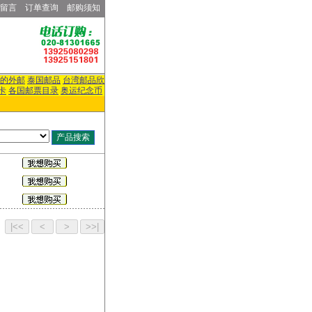
留言
订单查询
邮购须知
的外邮
泰国邮品
台湾邮品欣
卡
各国邮票目录
奥运纪念币
页