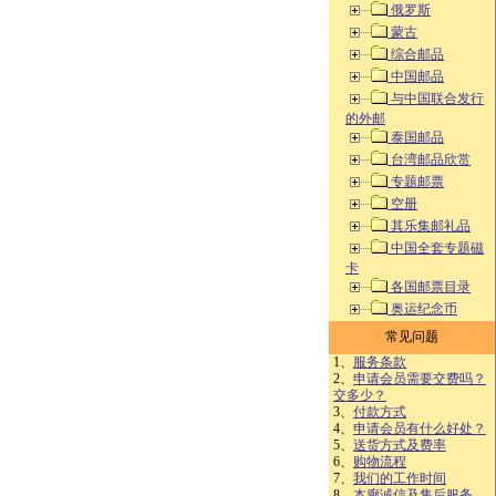
俄罗斯
蒙古
综合邮品
中国邮品
与中国联合发行
的外邮
泰国邮品
台湾邮品欣赏
专题邮票
空册
其乐集邮礼品
中国全套专题磁
卡
各国邮票目录
奥运纪念币
常见问题
1、
服务条款
2、
申请会员需要交费吗？
交多少？
3、
付款方式
4、
申请会员有什么好处？
5、
送货方式及费率
6、
购物流程
7、
我们的工作时间
8、
本廊诚信及售后服务