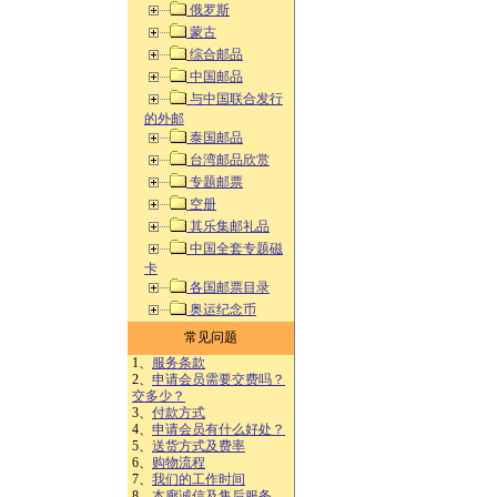
俄罗斯
蒙古
综合邮品
中国邮品
与中国联合发行
的外邮
泰国邮品
台湾邮品欣赏
专题邮票
空册
其乐集邮礼品
中国全套专题磁
卡
各国邮票目录
奥运纪念币
常见问题
1、
服务条款
2、
申请会员需要交费吗？
交多少？
3、
付款方式
4、
申请会员有什么好处？
5、
送货方式及费率
6、
购物流程
7、
我们的工作时间
8、
本廊诚信及售后服务