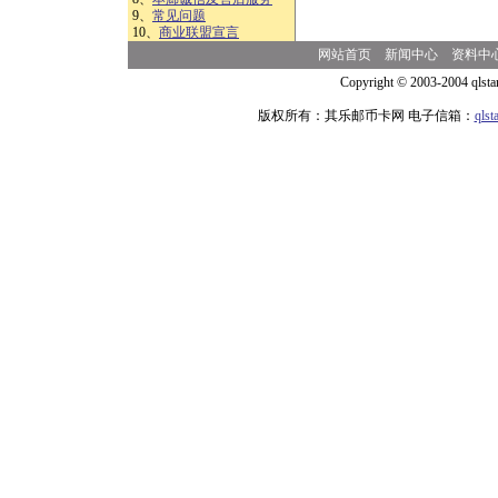
9、
常见问题
10、
商业联盟宣言
网站首页
新闻中心
资料中
Copyright © 2003-2004 qlsta
版权所有：其乐邮币卡网 电子信箱：
qls