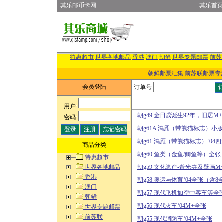
其乐邮币卡网
其乐首
特惠超市
世界各地邮品
香港
澳门
朝鲜
世界专题邮票
前苏
朝鲜邮票汇集
前苏联邮票专
会员登陆
订单号
用户
:
朝g49 金日成诞生92年，旧居M+
密码
:
朝g61A 鸿雁（带熊猫标志）小
朝g61 鸿雁（带熊猫标志）‘04
商品分类
朝g60 鱼类（金鱼/鲫鱼等）全
特惠超市
世界各地邮品
朝g59 文化遗产-普光寺及壁画M
香港
朝g58 奥运与体育‘04全张（含8
澳门
朝g57 现代飞机如空中客车等全
朝鲜
朝g56 现代火车‘04M+全张
世界专题邮票
前苏联
朝g55 现代消防车‘04M+全张