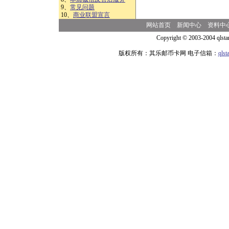
9、
常见问题
10、
商业联盟宣言
网站首页
新闻中心
资料中
Copyright © 2003-2004 qlsta
版权所有：其乐邮币卡网 电子信箱：
qls