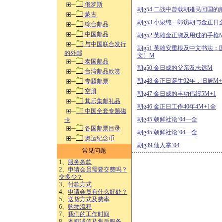
俄罗斯
朝g54 二战中曾载朝难民回国的
蒙古
朝g53 小泉纯一郎访朝与金正日
综合邮品
中国邮品
朝g52 英雄金正淑及用过的手枪M
与中国联合发行
朝g51 英雄安重根及中文书法
的外邮
文）M
泰国邮品
朝g50 金日成的父亲及志远M
台湾邮品欣赏
朝g48 金正日诞生92年，旧居M+
专题邮票
空册
朝g47 金日成的丰功伟绩5M+1
其乐集邮礼品
朝g46 金正日工作40年4M+1全
中国全套专题磁
朝g45 朝鲜社论‘04一全
卡
各国邮票目录
朝g45 朝鲜社论‘04一全
奥运纪念币
朝g39 仙人掌‘04
常见问题
1、
服务条款
2、
申请会员需要交费吗？
交多少？
3、
付款方式
4、
申请会员有什么好处？
5、
送货方式及费率
6、
购物流程
7、
我们的工作时间
8、
本廊诚信及售后服务