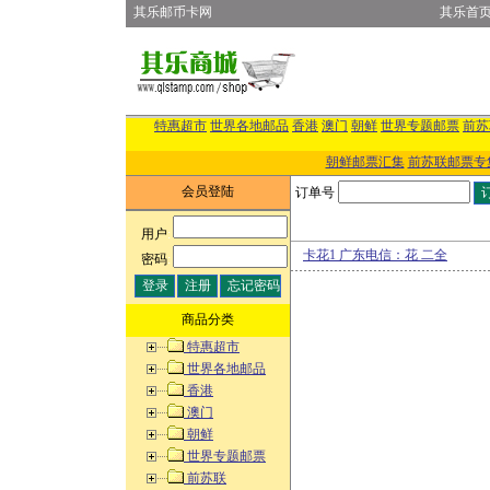
其乐邮币卡网
其乐首
特惠超市
世界各地邮品
香港
澳门
朝鲜
世界专题邮票
前苏
朝鲜邮票汇集
前苏联邮票专
会员登陆
订单号
用户
:
卡花1 广东电信：花 二全
密码
:
商品分类
特惠超市
世界各地邮品
香港
澳门
朝鲜
世界专题邮票
前苏联