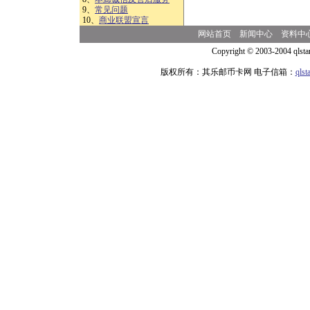
9、
常见问题
10、
商业联盟宣言
网站首页
新闻中心
资料中
Copyright © 2003-2004 qlsta
版权所有：其乐邮币卡网 电子信箱：
qls