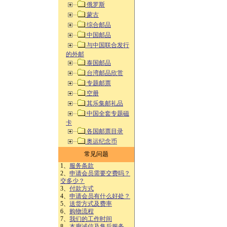
俄罗斯
蒙古
综合邮品
中国邮品
与中国联合发行
的外邮
泰国邮品
台湾邮品欣赏
专题邮票
空册
其乐集邮礼品
中国全套专题磁
卡
各国邮票目录
奥运纪念币
常见问题
1、
服务条款
2、
申请会员需要交费吗？
交多少？
3、
付款方式
4、
申请会员有什么好处？
5、
送货方式及费率
6、
购物流程
7、
我们的工作时间
8、
本廊诚信及售后服务