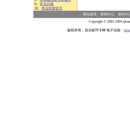
9、
常见问题
10、
商业联盟宣言
网站首页
新闻中心
资料中
Copyright © 2003-2004 qlsta
版权所有：其乐邮币卡网 电子信箱：
qls