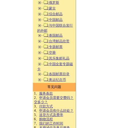
俄罗斯
蒙古
综合邮品
中国邮品
与中国联合发行
的外邮
泰国邮品
台湾邮品欣赏
专题邮票
空册
其乐集邮礼品
中国全套专题磁
卡
各国邮票目录
奥运纪念币
常见问题
1、
服务条款
2、
申请会员需要交费吗？
交多少？
3、
付款方式
4、
申请会员有什么好处？
5、
送货方式及费率
6、
购物流程
7、
我们的工作时间
8、
本廊诚信及售后服务