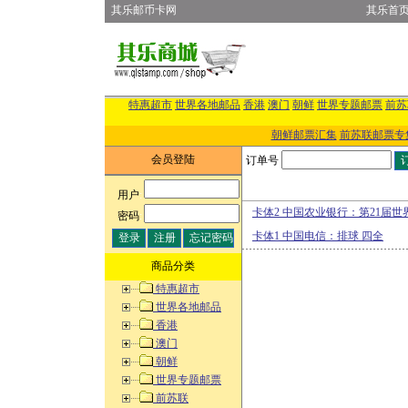
其乐邮币卡网
其乐首
特惠超市
世界各地邮品
香港
澳门
朝鲜
世界专题邮票
前苏
朝鲜邮票汇集
前苏联邮票专
会员登陆
订单号
用户
:
卡体2 中国农业银行：第21届
密码
:
卡体1 中国电信：排球 四全
商品分类
特惠超市
世界各地邮品
香港
澳门
朝鲜
世界专题邮票
前苏联