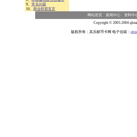
9、
常见问题
10、
商业联盟宣言
网站首页
新闻中心
资料中
Copyright © 2003-2004 qlsta
版权所有：其乐邮币卡网 电子信箱：
qls