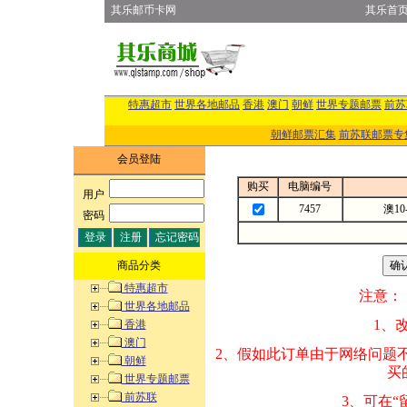
其乐邮币卡网
其乐首
特惠超市
世界各地邮品
香港
澳门
朝鲜
世界专题邮票
前苏
朝鲜邮票汇集
前苏联邮票专
会员登陆
购买
电脑编号
用户
:
7457
澳10
密码
:
商品分类
特惠超市
注意：
世界各地邮品
1、改变商品数量
香港
澳门
2、假如此订单由
朝鲜
买的邮品的“商
世界专题邮票
前苏联
3、可在“