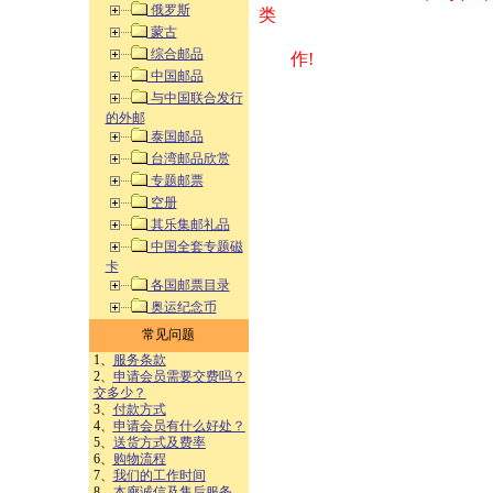
俄罗斯
类 方式告之
蒙古
综合邮品
作!
中国邮品
与中国联合发行
的外邮
泰国邮品
台湾邮品欣赏
专题邮票
空册
其乐集邮礼品
中国全套专题磁
卡
各国邮票目录
奥运纪念币
常见问题
1、
服务条款
2、
申请会员需要交费吗？
交多少？
3、
付款方式
4、
申请会员有什么好处？
5、
送货方式及费率
6、
购物流程
7、
我们的工作时间
8、
本廊诚信及售后服务