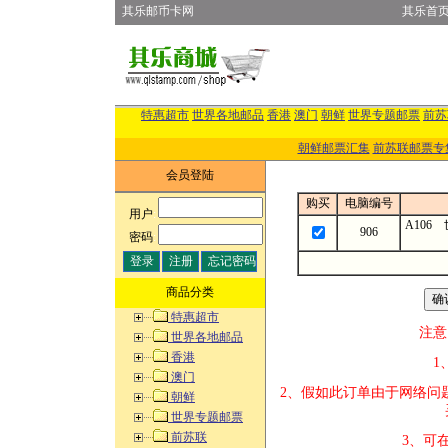
其乐邮币卡网
其乐首
特惠超市
世界各地邮品
香港
澳门
朝鲜
世界专题邮票
前苏
朝鲜邮票汇集
前苏联邮票专
会员登陆
购买
电脑编号
用户
:
A106
906
密码
:
商品分类
特惠超市
注意
世界各地邮品
香港
1、改变商品数
澳门
2、假如此订单
朝鲜
买的邮品的“
世界专题邮票
前苏联
3、可在