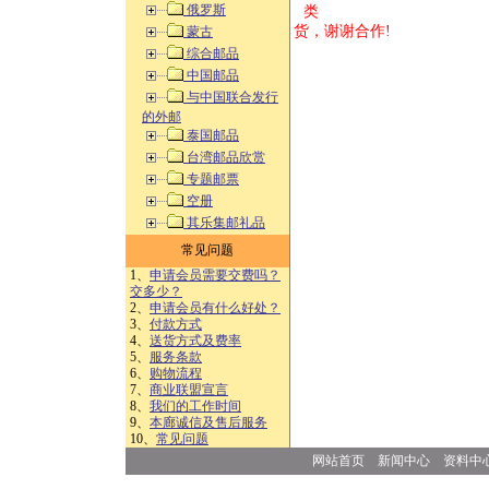
俄罗斯
类 方式告
货，谢谢合作!
蒙古
综合邮品
中国邮品
与中国联合发行
的外邮
泰国邮品
台湾邮品欣赏
专题邮票
空册
其乐集邮礼品
常见问题
1、
申请会员需要交费吗？
交多少？
2、
申请会员有什么好处？
3、
付款方式
4、
送货方式及费率
5、
服务条款
6、
购物流程
7、
商业联盟宣言
8、
我们的工作时间
9、
本廊诚信及售后服务
10、
常见问题
网站首页
新闻中心
资料中