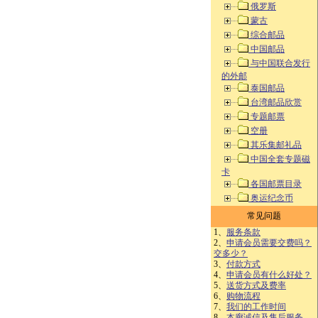
俄罗斯
蒙古
综合邮品
中国邮品
与中国联合发行
的外邮
泰国邮品
台湾邮品欣赏
专题邮票
空册
其乐集邮礼品
中国全套专题磁
卡
各国邮票目录
奥运纪念币
常见问题
1、
服务条款
2、
申请会员需要交费吗？
交多少？
3、
付款方式
4、
申请会员有什么好处？
5、
送货方式及费率
6、
购物流程
7、
我们的工作时间
8、
本廊诚信及售后服务