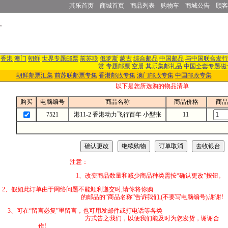
其乐首页
商城首页
商品列表
购物车
商城公告
顾客
香港
澳门
朝鲜
世界专题邮票
前苏联
俄罗斯
蒙古
综合邮品
中国邮品
与中国联合发行
赏
专题邮票
空册
其乐集邮礼品
中国全套专题磁
朝鲜邮票汇集
前苏联邮票专集
香港邮政专集
澳门邮政专集
中国邮政专集
以下是您所选购的物品清单
购买
电脑编号
商品名称
商品价格
商品
7521
港11-2 香港动力飞行百年 小型张
11
注意：
1、改变商品数量和减少商品种类需按“确认更改”按钮。
2、假如此订单由于网络问题不能顺利递交时,
的邮品的“商品名称”告诉我们,(不要写电脑编号),谢谢!
3、可在“留言必复”里留言，也可用发邮件
方式告之我们，以便我们能及时为您发货，谢谢合
作!