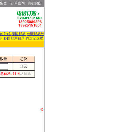
留言
订单查询
邮购须知
的外邮
泰国邮品
台湾邮品欣
卡
各国邮票目录
奥运纪念币
数量
总价
11元
总价格: 11 元
人民币
请你将你购 买
或打电话等各类