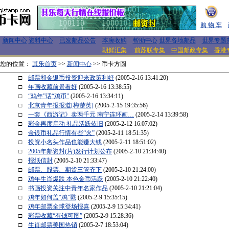
购 物 车
新闻中心
资料中心
已发邮品公告
本廊收购
帮助中心
世界各地邮品
世界专题
朝鲜汇集
前苏联专集
中国邮政专集
香港
您的位置：
其乐首页
>>
新闻中心
>> 币卡方圆
□
邮票和金银币投资迎来政策利好
(2005-2-16 13:41:20)
□
年画收藏前景看好
(2005-2-16 13:38:55)
□
“鸡年”话“鸡币”
(2005-2-16 13:34:11)
□
北京青年报报道[梅楚英]
(2005-2-15 19:35:56)
□
一套《西游记》卖两千元 南宁连环画…
(2005-2-14 13:39:58)
□
彩金再度启动 礼品活跃依旧
(2005-2-12 16:07:02)
□
金银币礼品行情有些“火”
(2005-2-11 18:51:35)
□
投资小名头作品也能赚大钱
(2005-2-11 18:51:02)
□
2005年邮资封(片)发行计划公布
(2005-2-10 21:34:40)
□
报纸信封
(2005-2-10 21:33:47)
□
邮票、股票、期货三管齐下
(2005-2-10 21:24:00)
□
鸡年生肖爆跌 本色金币活跃
(2005-2-10 21:22:40)
□
书画投资关注中青年名家作品
(2005-2-10 21:21:04)
□
鸡年如何盖“鸡”戳
(2005-2-9 15:35:15)
□
鸡年邮票全球登场报喜
(2005-2-9 15:34:41)
□
彩票收藏“有钱可图”
(2005-2-9 15:28:36)
□
生肖邮票美国热销
(2005-2-7 18:53:04)