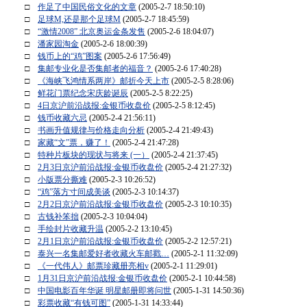
□
作足了中国民俗文化的文章
(2005-2-7 18:50:10)
□
足球M,还是那个足球M
(2005-2-7 18:45:59)
□
“激情2008” 北京奥运金条发售
(2005-2-6 18:04:07)
□
潘家园淘金
(2005-2-6 18:00:39)
□
钱币上的“鸡”图案
(2005-2-6 17:56:49)
□
集邮专业化是否集邮者的福音？
(2005-2-6 17:40:28)
□
《海峡飞鸿情系两岸》邮折今天上市
(2005-2-5 8:28:06)
□
鲜花门票纪念宋庆龄诞辰
(2005-2-5 8:22:25)
□
4日京沪前沿战报:金银币收盘价
(2005-2-5 8:12:45)
□
钱币收藏六忌
(2005-2-4 21:56:11)
□
书画升值规律与价格走向分析
(2005-2-4 21:49:43)
□
家藏“文”票，赚了！
(2005-2-4 21:47:28)
□
特种片板块的现状与将来 (一）
(2005-2-4 21:37:45)
□
2月3日京沪前沿战报:金银币收盘价
(2005-2-4 21:27:32)
□
小版票分撕难
(2005-2-3 10:26:52)
□
“鸡”落方寸间成美谈
(2005-2-3 10:14:37)
□
2月2日京沪前沿战报:金银币收盘价
(2005-2-3 10:10:35)
□
古钱补笨拙
(2005-2-3 10:04:04)
□
手绘封片收藏升温
(2005-2-2 13:10:45)
□
2月1日京沪前沿战报:金银币收盘价
(2005-2-2 12:57:21)
□
泰兴一名集邮爱好者收藏火车邮戳…
(2005-2-1 11:32:09)
□
《一代伟人》邮票珍藏册亮相v
(2005-2-1 11:29:01)
□
1月31日京沪前沿战报:金银币收盘价
(2005-2-1 10:44:58)
□
中国电影百年华诞 明星邮册即将问世
(2005-1-31 14:50:36)
□
彩票收藏“有钱可图”
(2005-1-31 14:33:44)