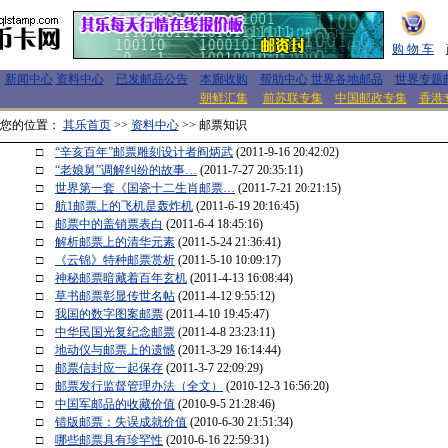
购 物 车
新闻中心
资料中心
已发邮品公告
本廊收购
帮助中心
世界各地邮品
世界专题
朝鲜汇集
前苏联专集
中国邮政专集
香港
您的位置：
其乐首页
>>
资料中心
>> 邮票知识
□
“辛亥百年”邮票雕刻设计者阎炳武
(2011-9-16 20:42:02)
□
“老娘舅”调解纠纷的故事…
(2011-7-27 20:35:11)
□
世界第一套《国瓷十二生肖邮票…
(2011-7-21 20:21:15)
□
航1邮票上的飞机是轰炸机
(2011-6-19 20:16:45)
□
邮票中的盖销票表白
(2011-6-4 18:45:16)
□
解析邮票上的清华元素
(2011-5-24 21:36:41)
□
《云锦》特种邮票赏析
(2011-5-10 10:09:17)
□
神秘邮票暗藏着百年玄机
(2011-4-13 16:08:44)
□
草书邮票彰显传世名帖
(2011-4-12 9:55:12)
□
我国的数字图案邮票
(2011-4-10 19:45:47)
□
中华民国光复纪念邮票
(2011-4-8 23:23:11)
□
地动仪与邮票上的遗憾
(2011-3-29 16:14:44)
□
邮票信封应一起保存
(2011-3-7 22:09:29)
□
邮票发行监督管理办法（全文）
(2010-12-3 16:56:20)
□
中国军邮品的收藏价值
(2010-9-5 21:28:46)
□
错版邮票：失误成就价值
(2010-6-30 21:51:34)
□
哪些邮票具有珍罕性
(2010-6-16 22:59:31)