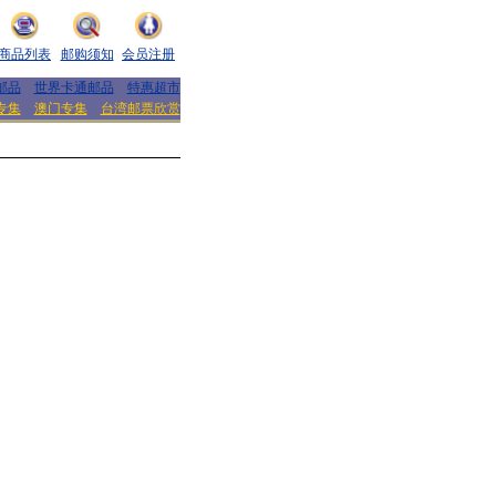
商品列表
邮购须知
会员注册
邮品
世界卡通邮品
特惠超市
专集
澳门专集
台湾邮票欣赏