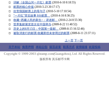
□
详解《全国山河一片红》邮票
(2010-6-10 8:18:55)
□
邮票的核心价值
(2010-5-23 20:17:17)
□
欣赏我国邮票上的母与子
(2010-5-10 17:10:54)
□
“一片红”背后故事 8分邮票…
(2010-4-16 8:36:25)
□
收藏<西藏人民的新生>：讲述邮…
(2010-2-24 8:55:30)
□
世界集邮展览首次在中国举办
(2009-8-22 11:40:52)
□
历史上的8月15日：中国第一套邮…
(2009-8-15 16:32:46)
□
被取消发行的邮票:收藏那些未使用过的邮票
(2009-8-11 23:37:11)
上一页
下一页
关于本站
|
免责声明
|
本站公告
|
留言必复
|
联系方式
|
友情链接
|
欢迎投稿
Copyright © 1999-2003 qlstamp.com(Guangzhou), Ltd. All Rights Reserved.
版权所有 其乐邮币卡网