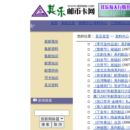
首页
本站公告
新闻中心
资料中心
已发邮品公
您的位置：
其乐首页
>>
资料中心
新邮预告
□
《李可染作品选》系列
集邮资料
□
《警察节》祝福封
(2007
□
《京剧生角》系列邮品
集邮知识
□
《妇女节》祝福封
(2007
邮票知识
□
《元宵节》祝福封
(2007
□
《老北京风情系列封》
邮票辩伪
□
《恭贺新禧》邮票镇纸
币卡知识
□
《石湾陶瓷》系列邮品
其乐资料
□
《金猪拱门》贺岁币礼
□
香港2007年邮票发行计
□
澳门2007年邮票发行计
新闻搜索
□
《笑口常开·金猪年》礼
□
《第六届亚洲冬季运动
□
《丁亥年》系列邮品
(20
□
《丁亥年》纯金铸金系
□
《07年奥运》台历
(2006
□
《神骏图》系列邮品（1