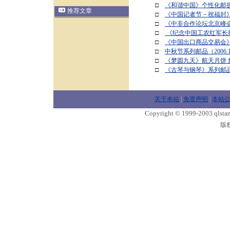
□
《和谐中国》个性化邮
推荐文章
□
《中国记者节－祝福封
□
《中非合作论坛北京峰
□
《纪念中国工农红军长征
□
《中国出口商品交易会
□
中秋节系列邮品（2006.
□
《梦圆九天》航天月饼 
□
《古琴与钢琴》系列邮
关于本站
|
免责声明
|
本站
Copyright © 1999-2003 qlstam
版