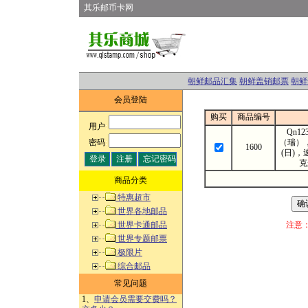
其乐邮币卡网
朝鲜邮品汇集
朝鲜盖销邮票
朝鲜
会员登陆
购买
商品编号
用户
:
Qn1
密码
:
（瑞）
1600
(日)，
克
商品分类
特惠超市
世界各地邮品
世界卡通邮品
注意
世界专题邮票
极限片
综合邮品
常见问题
1、
申请会员需要交费吗？