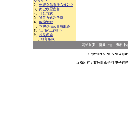
交多少？
2、
申请会员有什么好处？
3、
商业联盟宣言
4、
付款方式
5、
送货方式及费率
6、
购物流程
7、
本廊诚信及售后服务
8、
我们的工作时间
9、
常见问题
10、
服务条款
网站首页
新闻中心
资料中
Copyright © 2003-2004 qlsta
版权所有：其乐邮币卡网 电子信