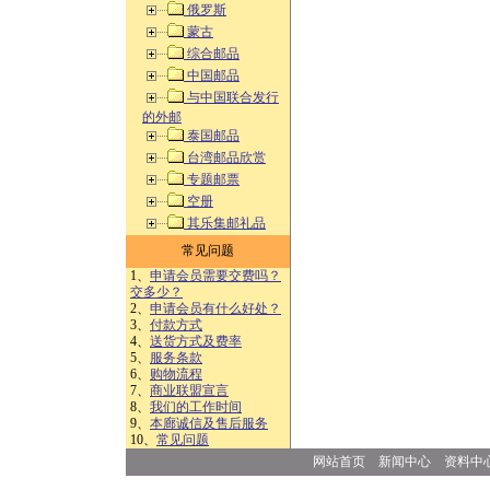
俄罗斯
蒙古
综合邮品
中国邮品
与中国联合发行
的外邮
泰国邮品
台湾邮品欣赏
专题邮票
空册
其乐集邮礼品
常见问题
1、
申请会员需要交费吗？
交多少？
2、
申请会员有什么好处？
3、
付款方式
4、
送货方式及费率
5、
服务条款
6、
购物流程
7、
商业联盟宣言
8、
我们的工作时间
9、
本廊诚信及售后服务
10、
常见问题
网站首页
新闻中心
资料中