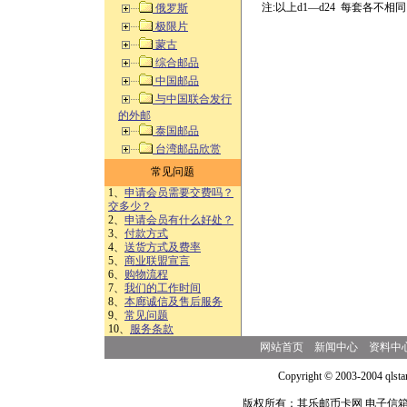
注:以上d1—d24 每套各不相同
俄罗斯
极限片
蒙古
综合邮品
中国邮品
与中国联合发行
的外邮
泰国邮品
台湾邮品欣赏
常见问题
1、
申请会员需要交费吗？
交多少？
2、
申请会员有什么好处？
3、
付款方式
4、
送货方式及费率
5、
商业联盟宣言
6、
购物流程
7、
我们的工作时间
8、
本廊诚信及售后服务
9、
常见问题
10、
服务条款
网站首页
新闻中心
资料中
Copyright © 2003-2004 qlsta
版权所有：其乐邮币卡网 电子信