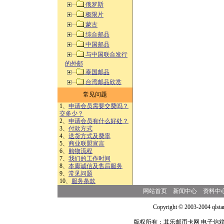
俄罗斯
极限片
蒙古
综合邮品
中国邮品
与中国联合发行
的外邮
泰国邮品
台湾邮品欣赏
常见问题
1、
申请会员需要交费吗？
交多少？
2、
申请会员有什么好处？
3、
付款方式
4、
送货方式及费率
5、
商业联盟宣言
6、
购物流程
7、
我们的工作时间
8、
本廊诚信及售后服务
9、
常见问题
10、
服务条款
网站首页
新闻中心
资料中
Copyright © 2003-2004 qlsta
版权所有：其乐邮币卡网 电子信