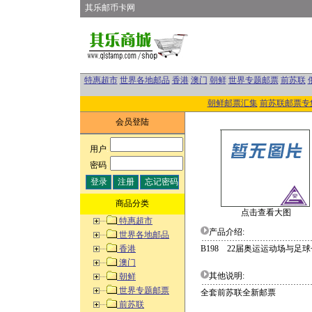
其乐邮币卡网
特惠超市
世界各地邮品
香港
澳门
朝鲜
世界专题邮票
前苏联
朝鲜邮票汇集
前苏联邮票专
会员登陆
用户
:
密码
:
商品分类
点击查看大图
特惠超市
产品介绍:
世界各地邮品
香港
B198 22届奥运运动场与足
澳门
其他说明:
朝鲜
世界专题邮票
全套前苏联全新邮票
前苏联