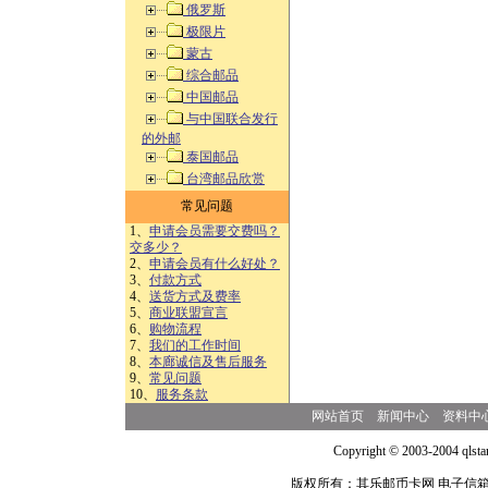
俄罗斯
极限片
蒙古
综合邮品
中国邮品
与中国联合发行
的外邮
泰国邮品
台湾邮品欣赏
常见问题
1、
申请会员需要交费吗？
交多少？
2、
申请会员有什么好处？
3、
付款方式
4、
送货方式及费率
5、
商业联盟宣言
6、
购物流程
7、
我们的工作时间
8、
本廊诚信及售后服务
9、
常见问题
10、
服务条款
网站首页
新闻中心
资料中
Copyright © 2003-2004 qlsta
版权所有：其乐邮币卡网 电子信