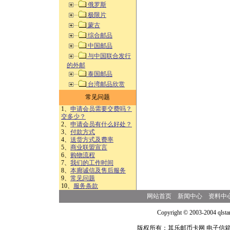
俄罗斯
极限片
蒙古
综合邮品
中国邮品
与中国联合发行
的外邮
泰国邮品
台湾邮品欣赏
常见问题
1、
申请会员需要交费吗？
交多少？
2、
申请会员有什么好处？
3、
付款方式
4、
送货方式及费率
5、
商业联盟宣言
6、
购物流程
7、
我们的工作时间
8、
本廊诚信及售后服务
9、
常见问题
10、
服务条款
网站首页
新闻中心
资料中
Copyright © 2003-2004 qlsta
版权所有：其乐邮币卡网 电子信