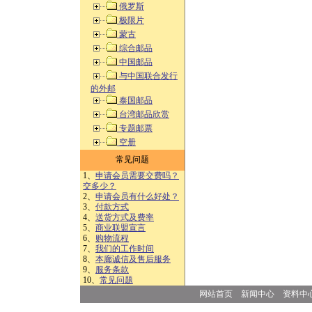
俄罗斯
极限片
蒙古
综合邮品
中国邮品
与中国联合发行
的外邮
泰国邮品
台湾邮品欣赏
专题邮票
空册
常见问题
1、
申请会员需要交费吗？
交多少？
2、
申请会员有什么好处？
3、
付款方式
4、
送货方式及费率
5、
商业联盟宣言
6、
购物流程
7、
我们的工作时间
8、
本廊诚信及售后服务
9、
服务条款
10、
常见问题
网站首页
新闻中心
资料中