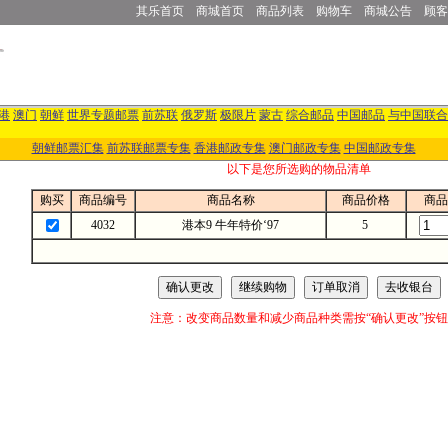
其乐首页
商城首页
商品列表
购物车
商城公告
顾客
港
澳门
朝鲜
世界专题邮票
前苏联
俄罗斯
极限片
蒙古
综合邮品
中国邮品
与中国联合
朝鲜邮票汇集
前苏联邮票专集
香港邮政专集
澳门邮政专集
中国邮政专集
以下是您所选购的物品清单
购买
商品编号
商品名称
商品价格
商品
4032
港本9 牛年特价‘97
5
注意：改变商品数量和减少商品种类需按“确认更改”按钮