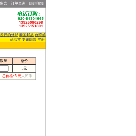
留言
订单查询
邮购须知
发行的外邮
泰国邮品
台湾邮
品欣赏
专题邮票
空册
数量
总价
5元
总价格: 5 元
人民币