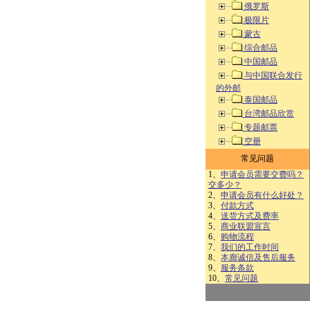
俄罗斯
极限片
蒙古
综合邮品
中国邮品
与中国联合发行
的外邮
泰国邮品
台湾邮品欣赏
专题邮票
空册
常见问题
1、
申请会员需要交费吗？
交多少？
2、
申请会员有什么好处？
3、
付款方式
4、
送货方式及费率
5、
商业联盟宣言
6、
购物流程
7、
我们的工作时间
8、
本廊诚信及售后服务
9、
服务条款
10、
常见问题