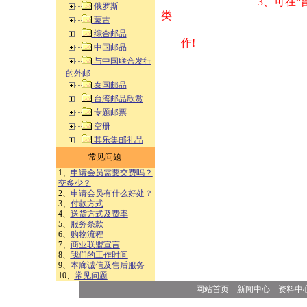
3、可在“
俄罗斯
类 方式告之
蒙古
综合邮品
作!
中国邮品
与中国联合发行
的外邮
泰国邮品
台湾邮品欣赏
专题邮票
空册
其乐集邮礼品
常见问题
1、
申请会员需要交费吗？
交多少？
2、
申请会员有什么好处？
3、
付款方式
4、
送货方式及费率
5、
服务条款
6、
购物流程
7、
商业联盟宣言
8、
我们的工作时间
9、
本廊诚信及售后服务
10、
常见问题
网站首页
新闻中心
资料中