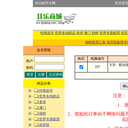
其乐邮币卡网
其乐首
特惠超市
世界各地邮品
香港
澳门
朝鲜
世界专题邮票
前苏
朝鲜邮票汇集
前苏联邮票专
会员登陆
购买
电脑编号
用户
:
X50 联合
197
密码
:
商品分类
特惠超市
注意：
世界各地邮品
香港
1、改变商品数量
澳门
朝鲜
2、假如此订单由
世界专题邮票
买的邮品的“商
前苏联