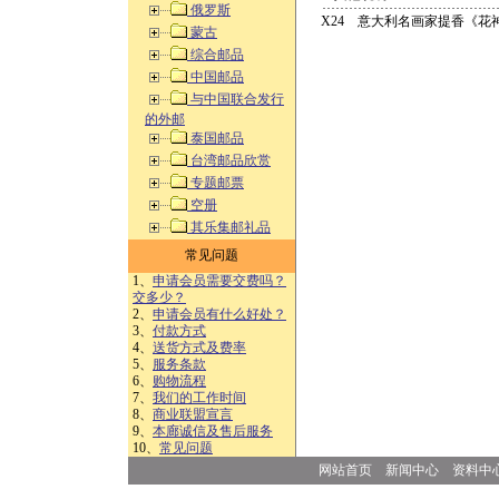
俄罗斯
X24 意大利名画家提香《花神
蒙古
综合邮品
中国邮品
与中国联合发行
的外邮
泰国邮品
台湾邮品欣赏
专题邮票
空册
其乐集邮礼品
常见问题
1、
申请会员需要交费吗？
交多少？
2、
申请会员有什么好处？
3、
付款方式
4、
送货方式及费率
5、
服务条款
6、
购物流程
7、
我们的工作时间
8、
商业联盟宣言
9、
本廊诚信及售后服务
10、
常见问题
网站首页
新闻中心
资料中