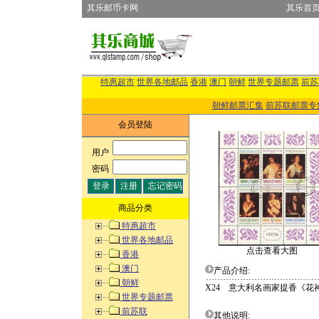
其乐邮币卡网
其乐首
特惠超市
世界各地邮品
香港
澳门
朝鲜
世界专题邮票
前苏
朝鲜邮票汇集
前苏联邮票专
会员登陆
用户
:
密码
:
商品分类
特惠超市
世界各地邮品
点击查看大图
香港
澳门
产品介绍:
朝鲜
X24 意大利名画家提香《花神
世界专题邮票
前苏联
其他说明: