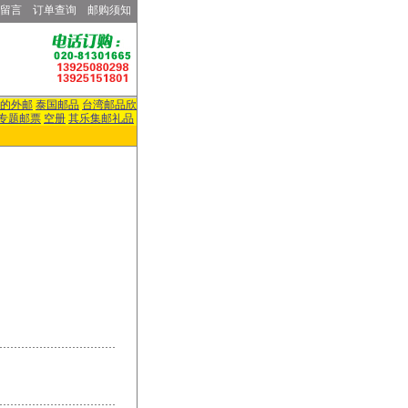
留言
订单查询
邮购须知
的外邮
泰国邮品
台湾邮品欣
专题邮票
空册
其乐集邮礼品