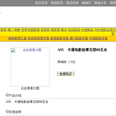
其乐首页
商城首页
商品列表
购物车
商城公告
顾客
香港
澳门
朝鲜
世界专题邮票
前苏联
俄罗斯
蒙古
综合邮品
中国邮品
与中国联合发行
赏
朝鲜邮票汇集
前苏联邮票专集
香港邮政专集
澳门邮政专集
中国邮政专集
A95 卡通电影故事五部88五全
商城价: 1.5元
点击查看大图
产品介绍:
A95 卡通电影故事五部88五全
其他说明: