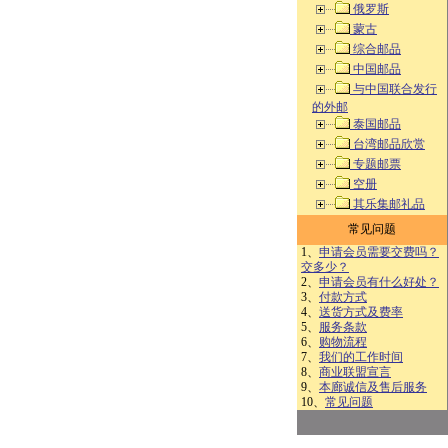
俄罗斯
蒙古
综合邮品
中国邮品
与中国联合发行
的外邮
泰国邮品
台湾邮品欣赏
专题邮票
空册
其乐集邮礼品
常见问题
1、
申请会员需要交费吗？
交多少？
2、
申请会员有什么好处？
3、
付款方式
4、
送货方式及费率
5、
服务条款
6、
购物流程
7、
我们的工作时间
8、
商业联盟宣言
9、
本廊诚信及售后服务
10、
常见问题