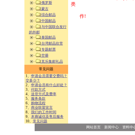
俄罗斯
类 方式告之
蒙古
综合邮品
作!
中国邮品
与中国联合发行
的外邮
泰国邮品
台湾邮品欣赏
专题邮票
空册
其乐集邮礼品
常见问题
1、
申请会员需要交费吗？
交多少？
2、
申请会员有什么好处？
3、
付款方式
4、
送货方式及费率
5、
服务条款
6、
购物流程
7、
商业联盟宣言
8、
我们的工作时间
9、
本廊诚信及售后服务
10、
常见问题
网站首页
新闻中心
资料中