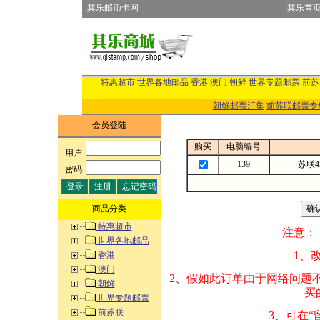
其乐邮币卡网
其乐首
特惠超市
世界各地邮品
香港
澳门
朝鲜
世界专题邮票
前苏
朝鲜邮票汇集
前苏联邮票专
会员登陆
购买
电脑编号
用户
:
139
苏联4
密码
:
商品分类
特惠超市
注意：
世界各地邮品
1、改变商品数量
香港
澳门
2、假如此订单由
朝鲜
买的邮品的“商
世界专题邮票
前苏联
3、可在“