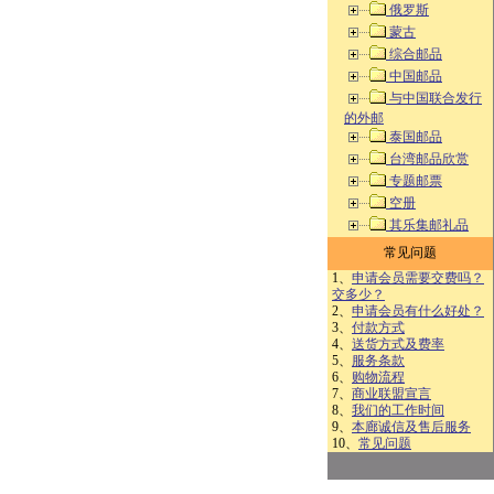
俄罗斯
蒙古
综合邮品
中国邮品
与中国联合发行
的外邮
泰国邮品
台湾邮品欣赏
专题邮票
空册
其乐集邮礼品
常见问题
1、
申请会员需要交费吗？
交多少？
2、
申请会员有什么好处？
3、
付款方式
4、
送货方式及费率
5、
服务条款
6、
购物流程
7、
商业联盟宣言
8、
我们的工作时间
9、
本廊诚信及售后服务
10、
常见问题