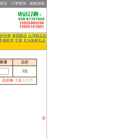
留言
订单查询
邮购须知
的外邮
泰国邮品
台湾邮品欣
专题邮票
空册
其乐集邮礼品
数量
总价
3元
总价格: 3 元
人民币
请你将你购 买
或打电话等各类