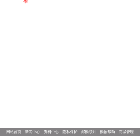
作!
网站首页
新闻中心
资料中心
隐私保护
邮购须知
购物帮助
商城管理