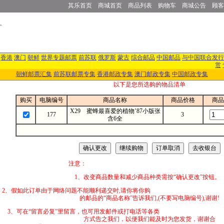
其乐首页
商城首页
商品列表
购物车
商城公告
顾客
香港
澳门
朝鲜
世界专题邮票
前苏联
俄罗斯
蒙古
综合邮品
中国邮品
与中国联合发行
赏
朝鲜邮票汇集
前苏联邮票专集
香港邮政专集
澳门邮政专集
中国邮政专集
以下是您所选购的物品清单
购买
电脑编号
商品名称
商品价格
商品
X29 蜜蜂最喜爱的植物’87小版张
177
3
含6全
注意：
1、改变商品数量和减少商品种类需按“确认更改”按钮。
2、假如此订单由于网络问题不能顺利递交时,
的邮品的“商品名称”告诉我们,(不要写电脑编号),谢谢!
3、可在“留言必复”里留言，也可用发邮件
方式告之我们，以便我们能及时为您发货，谢谢合