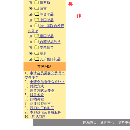
俄罗斯
类 方式告之
蒙古
综合邮品
作!
中国邮品
与中国联合发行
的外邮
泰国邮品
台湾邮品欣赏
专题邮票
空册
其乐集邮礼品
常见问题
1、
申请会员需要交费吗？
交多少？
2、
申请会员有什么好处？
3、
付款方式
4、
送货方式及费率
5、
服务条款
6、
购物流程
7、
商业联盟宣言
8、
我们的工作时间
9、
本廊诚信及售后服务
10、
常见问题
网站首页
新闻中心
资料中