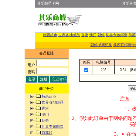
其乐邮币卡网
其乐首
特惠超市
世界各地邮品
香港
澳门
朝鲜
世界专题邮票
前苏
朝鲜邮票汇集
前苏联邮票专
会员登陆
购买
电脑编号
用户
:
205
X54 撒
密码
:
商品分类
特惠超市
注意：
世界各地邮品
1、改变商品数量
香港
澳门
2、假如此订单由
朝鲜
买的邮品的“商
世界专题邮票
前苏联
3、可在“